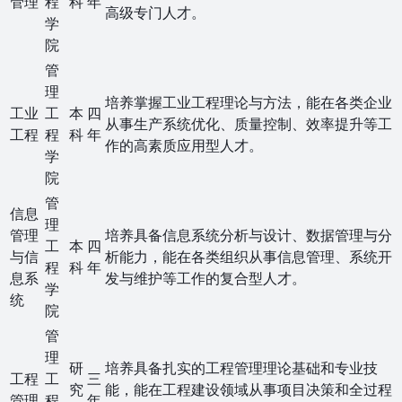
管理
程
科
年
高级专门人才。
学
院
管
理
培养掌握工业工程理论与方法，能在各类企业
工业
工
本
四
从事生产系统优化、质量控制、效率提升等工
工程
程
科
年
作的高素质应用型人才。
学
院
管
信息
理
管理
培养具备信息系统分析与设计、数据管理与分
工
本
四
与信
析能力，能在各类组织从事信息管理、系统开
程
科
年
息系
发与维护等工作的复合型人才。
学
统
院
管
理
研
培养具备扎实的工程管理理论基础和专业技
工程
工
三
究
能，能在工程建设领域从事项目决策和全过程
管理
程
年